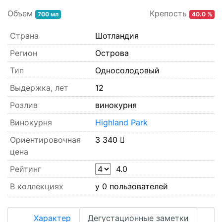
вкусом.
Объем
Крепость
700 мл
40.0 %
Страна
Шотландия
Регион
Острова
Тип
Односолодовый
Выдержка, лет
12
Розлив
винокурня
Винокурня
Highland Park
Ориентировочная
3 340
цена
Рейтинг
4.0
В коллекциях
у 0 пользователей
Характер
Дегустационные заметки