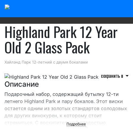
Главная
/
Шотландский виски
/
Highland Park
Highland Park 12 Year
Old 2 Glass Pack
Хайлэнд Парк 12-летний с двумя бокалами
сохранить в
Описание
Подарочный набор, содержащий бутылку 12-ти
летнего Highland Park и пару бокалов. Этот виски
остается одним из золотых стандартов солодовых
для других винокурен, к которому стоит
стремиться. С восхитительной сладостью
Подробнее
(вересковый мед ) и согревающим, шелковистым