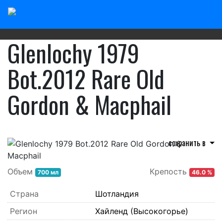
Главная
/
Шотландский виски
/
Glenlochy
Glenlochy 1979
Bot.2012 Rare Old
Gordon & Macphail
сохранить в
Объем
Крепость
700 мл
46.0 %
Страна
Шотландия
Регион
Хайленд (Высокогорье)