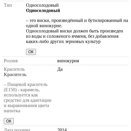
Тип
Односолодовый
Односолодовый
– это виски, произведённый и бутилированный на
одной винокурне.
Односолодовый виски должен быть произведен
из воды и соложеного ячменя, без добавления
каких-либо других зерновых культур
ОК
Розлив
винокурня
Краситель
Да
Краситель
– Пищевой краситель
(E150) - карамель,
используется как
средство для адаптации
и выравнивания цвета
напитка
ОК
Дата розлива
2014