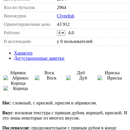
Кол-во бутылок
2964
Винокурня
Clynelish
Ориентировочная цена
43 912
Рейтинг
4.0
В коллекциях
у 0 пользователей
Характер
Дегустационные заметки
Абрикос
Воск
Дуб
Ириска
Корица
Нос
: сложный, с ириской, ирисом и абрикосом.
Вкус
: восковая текстура с пряным дубом, корицей, ириской. И
это лишь некоторые из многих вкусов.
Послевкусие
: продолжительное с пряным дубом в конце