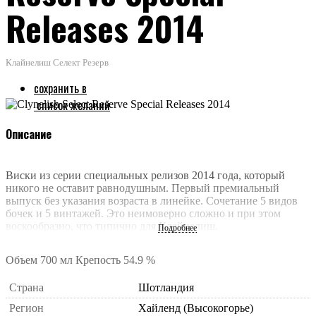
Releases 2014
Клайнелиш Селект Резерв
сохранить в
список желаний
Описание
Виски из серии специальных релизов 2014 года, который
никого не оставит равнодушным. Первый премиальный
выпуск без указания возраста в линейке. Сочетание 5 видов
бочек и 5 винтажей. Это неимоверно сложно и при этом
воскообразно, что типично для Клайнелиш.
Подробнее
Объем
700 мл
Крепость
54.9 %
Страна
Шотландия
Регион
Хайленд (Высокогорье)