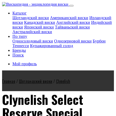
Каталог
Шотландский виски
Американский виски
Ирландский
виски
Канадский виски
Английский виски
Индийский
виски
Японский виски
Тайваньский виски
Австралийский виски
По типу
Односолодовый виски
Однозерновой виски
Бурбон
Теннесси
Купажированный солод
Бренды
Поиск
Мой профиль
Главная
/
Шотландский виски
/
Clynelish
Clynelish Select
Reserve Special