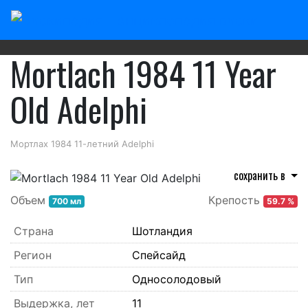
Главная
/
Шотландский виски
/
Mortlach
Mortlach 1984 11 Year
Old Adelphi
Мортлах 1984 11-летний Adelphi
сохранить в
Объем
Крепость
700 мл
59.7 %
Страна
Шотландия
Регион
Спейсайд
Тип
Односолодовый
Выдержка, лет
11