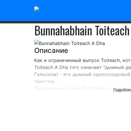
Главная
/
Шотландский виски
/
Bunnahabhain
Bunnahabhain Toiteach
Описание
Как и ограниченный выпуск Toiteach, кот
Toiteach A Dha (что означает "дымный д
Гэльском) - это дымный односолодовый
твистом.
Выдержанный как в бурбоновых, так и в 
Подробне
высоким влиянием хереса, чем Toiteach,
сочетание дыма и сладких фруктов хере