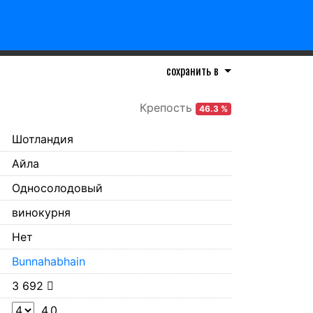
пу
Бренды
Поиск
Мой профиль
сохранить в
Крепость
46.3 %
Шотландия
Айла
Односолодовый
винокурня
Нет
Bunnahabhain
3 692
4.0