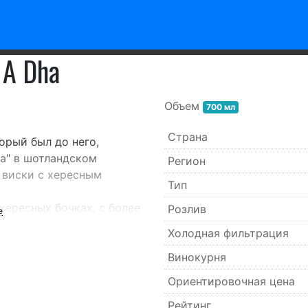
Каталог
По ти
 A Dha
Объем
700 мл
Страна
орый был до него,
ва" в шотландском
Регион
 виски с хересным
Тип
хересных бочках, с более
Розлив
е
 придает деликатное
Холодная фильтрация
са.
Винокурня
Ориентировочная цена
Рейтинг