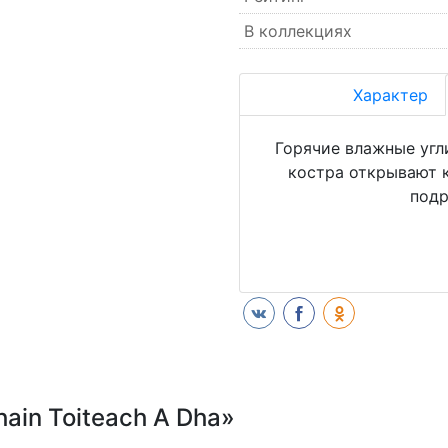
В коллекциях
Характер
Горячие влажные угл
костра открывают 
подр
ain Toiteach A Dha»