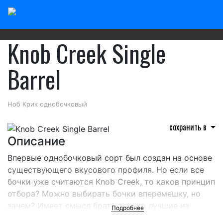
Главная
/
Американский виски
/
Jim Beam
Knob Creek Single
Barrel
Ноб Крик однобочковый
сохранить в
Описание
Впервые однобочковый сорт был создан на основе
существующего вкусового профиля. Но если все
бочки уже считаются Knob Creek, то каков принцип
отбора? Можно выбирать бочки вперемешку, но
зачем? Имеет смысл брать только лучшие из
Подробнее
партии, так называемые «медовые бочки».